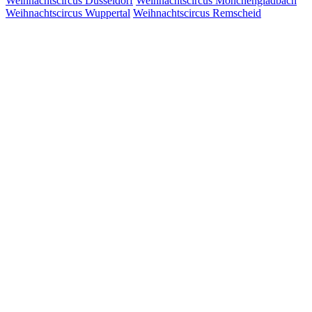
Weihnachtscircus Düsseldorf
Weihnachtscircus Mönchengladbach
Weihnachtscircus Wuppertal
Weihnachtscircus Remscheid